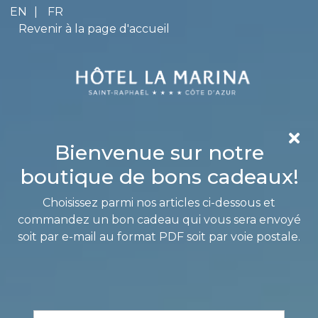
Cart Item Added: {0}, Current Quantity: {1}
EN
|
FR
Shopping Cart cleared
Revenir à la page d'accueil
Cart Item Increased: {0}, Current Quantity: {1}
Cart Item Decreased: {0}, Current Quantity: {1}
Pop-up opened: Terms and Conditions.
Pop-up opened: Data protection policies.
Edit GiftCard Loading
Edit GiftCard Loaded
Edit GiftCard closing
Bienvenue sur notre
Edit GiftCard closed
boutique de bons cadeaux!
Choisissez parmi nos articles ci-dessous et
commandez un bon cadeau qui vous sera envoyé
soit par e-mail au format PDF soit par voie postale.